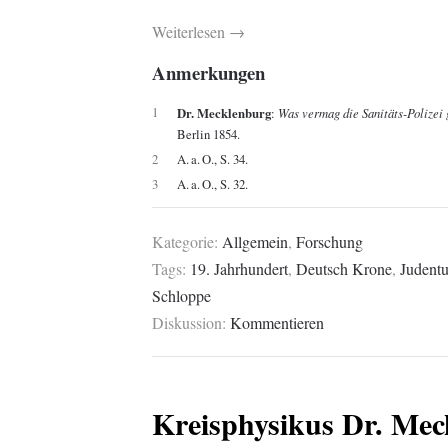
Weiterlesen →
Anmerkungen
1
Dr. Mecklenburg
:
Was vermag die Sanitäts-Polizei
Berlin 1854.
2
A. a. O., S. 34.
3
A. a. O., S. 32.
Kategorie:
Allgemein
,
Forschung
Tags:
19. Jahrhundert
,
Deutsch Krone
,
Judent
Schloppe
Diskussion:
Kommentieren
Kreisphysikus Dr. Mec