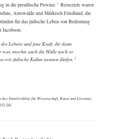
g in die preußische Provinz.
Reiseziele waren
1
ppehne, Arnswalde und Märkisch Friedland, die
Gründen für das jüdische Leben von Bedeutung
i Jacobson:
des Lebens und jene Kraft, die dann
r war, mochte auch die Hülle noch so
s wir jüdische Kultur nennen dürfen.
2
ches Familienblatt für Wissenschaft, Kunst und Literatur
,
 232-241.