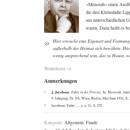
»Menorah« einen Ausflu
die drei Kleinstädte Li
aus unterschiedlichen 
waren. Dazu heißt es be
Hier erwuchs eine Eigenart und Formung 
außerhalb der Heimat sich bewährte. Hie
wenig ansprechend sein, das zu Hause, wa
Weiterlesen →
Anmerkungen
1
J. Jacobson
:
Fahrt in die Provinz
. In:
Menorah. Jüdis
9. Jahrgang, Nr. 5/6, Wien, Berlin, Mai/Juni 1931, S.
2
Jacobson: Fahrt …, a. a. O., S. 235.
Kategorie:
Allgemein
,
Funde