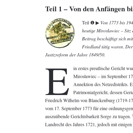
Teil 1 – Von den Anfängen bi
Teil ❶ ▶︎
Von 1773 bis 194
heutige Mirosławiec – Sitz
Beitrag beschäftigt sich mi
Friedland tätig waren. Der 
Justizreform der Jahre 1849/50.
E
in erstes preußische Gericht w
Mirosławiec – im September 1773
Annektion des Netzedistrikts. E
Patrimonialgericht, dessen Geric
Friedrich Wilhelm von Blanckenburg (1719-1777
vom 17. September 1773 für eine ordnungsgem
auszuübende Gerichtsbarkeit Sorge zu tragen.
Landrecht des Jahres 1721, jedoch mit einig