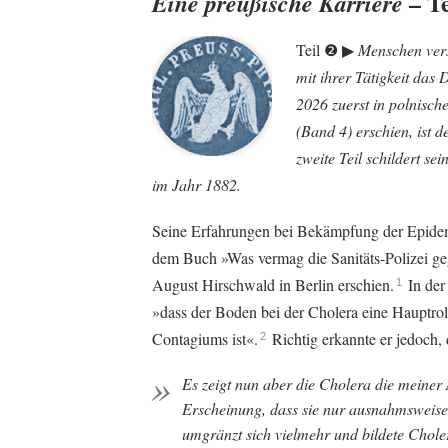
– Te
Eine preußische Karriere
Teil ❷ ▶︎
Menschen vers
mit ihrer Tätigkeit das
2026 zuerst in polnisch
(Band 4) erschien, ist
zweite Teil schildert s
im Jahr 1882.
Seine Erfahrungen bei Bekämpfung der Epidem
dem Buch »Was vermag die Sanitäts-Polizei ge
August Hirschwald in Berlin erschien.
In der 
1
»dass der Boden bei der Cholera eine Hauptrolle
Contagiums ist«.
Richtig erkannte er jedoch, d
2
Es zeigt nun aber die Cholera die meiner
Erscheinung, dass sie nur ausnahmsweise de
umgränzt sich vielmehr und bildete Chole