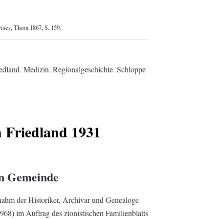
ises, Thorn 1867, S. 159.
edland
,
Medizin
,
Regionalgeschichte
,
Schloppe
 Friedland 1931
en Gemeinde
nahm der Historiker, Archivar und Genealoge
68) im Auftrag des zionistischen Familienblatts